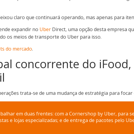
ixou claro que continuará operando, mas apenas para iten
etende expandir no
Uber
Direct, uma opção desta empresa que
do os meios de transporte do Uber para isso.
ats do mercado
.
pal concorrente do iFood,
l
perações trata-se de uma mudança de estratégia para focar
rabalhar em duas frentes: com a Cornershop by Uber, para s
as e lojas especializadas; e de entrega de pacotes pelo Ube