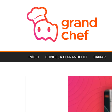
Pular
GrandChef
para
o
conteúdo
Central
de
Ajuda
do
GrandChef
INÍCIO
CONHEÇA O GRANDCHEF
BAIXAR