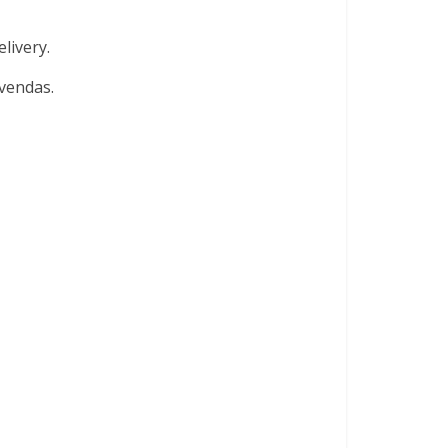
livery.
 vendas.