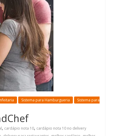
feitaria
Sistema para Hamburgueria
Sistema para
andChef
,
,
al
cardápio nota 10
cardápio nota 10 no delivery
,
,
,
a
delivery para restaurantes
melhor cardápio
melhor