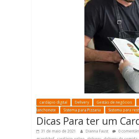
cardápio digital
Delivery
Gestão de negócios
lanchonete
Sistema para Pizzaria
Sistema para res
Dicas Para ter um Car
31 de maio de 2021
Dianna Faust
0 comentár
,
,
,
grandchef
cardápio online
delivery
delivery de comida