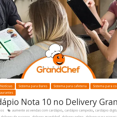
Notícias
Sistema para Bares
Sistema para cafeteria
Sistema para con
taurantes
dápio Nota 10 no Delivery Gr
,
,
ios
aumente as vendas com cardápio
cardápio campeão
cardápio digit
,
,
,
,
delivery de sucesso
delivery grandchef
delivery online
delivery para pizzari