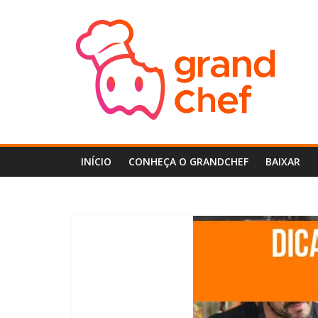
Pular
GrandChef
para
o
conteúdo
Central
de
Ajuda
do
GrandChef
INÍCIO
CONHEÇA O GRANDCHEF
BAIXAR