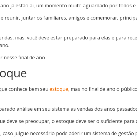
e ano já estão ai, um momento muito aguardado por todos e 
e reunir, juntar os familiares, amigos e comemorar, princip
das, mas, você deve estar preparado para elas e para receb
 ano.
r nesse final de ano .
toque
 que conhece bem seu
estoque,
mas no final de ano o públic
eparado análise em seu sistema as vendas dos anos passados
ue deve se preocupar, o estoque deve ser o suficiente par
a, caso julgue necessário pode aderir um sistema de gestão p