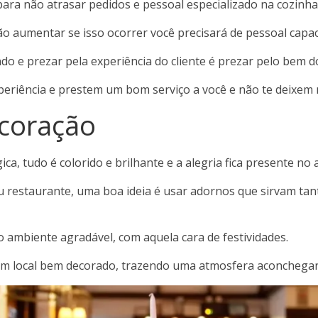
ara não atrasar pedidos e pessoal especializado na cozinha
o aumentar se isso ocorrer você precisará de pessoal capaci
ndo e prezar pela experiência do cliente é prezar pelo bem d
periência e prestem um bom serviço a você e não te deixem
ecoração
ca, tudo é colorido e brilhante e a alegria fica presente no 
eu restaurante, uma boa ideia é usar adornos que sirvam ta
 ambiente agradável, com aquela cara de festividades.
um local bem decorado, trazendo uma atmosfera aconchegant