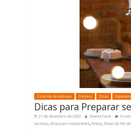
Controle de estoque
Delivery
Dicas
Equipam
Dicas para Preparar s
21 de dezembro de 2020
Dianna Faust
0 com
,
,
,
sucesso
dicas para restaurantes
festas
festas de fim d