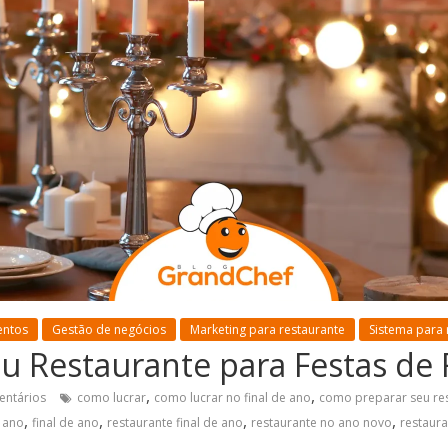
entos
Gestão de negócios
Marketing para restaurante
Sistema para 
eu Restaurante para Festas de 
,
,
entários
como lucrar
como lucrar no final de ano
como preparar seu re
,
,
,
,
e ano
final de ano
restaurante final de ano
restaurante no ano novo
restaura