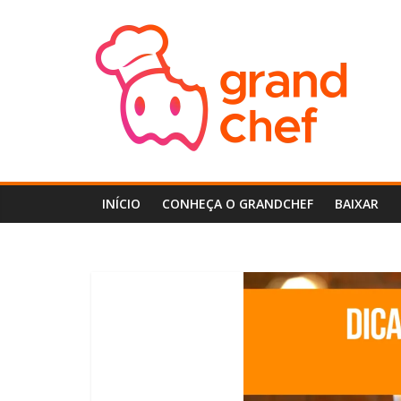
Pular
GrandChef
para
o
conteúdo
Central
de
Ajuda
do
GrandChef
INÍCIO
CONHEÇA O GRANDCHEF
BAIXAR