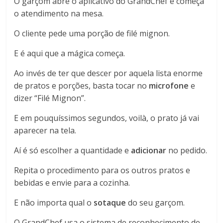
O garçom abre o aplicativo do GrandChef e começa
o atendimento na mesa.
O cliente pede uma porção de filé mignon.
E é aqui que a mágica começa.
Ao invés de ter que descer por aquela lista enorme
de pratos e porções, basta tocar no
microfone
e
dizer “Filé Mignon”.
E em pouquíssimos segundos, voilà, o prato já vai
aparecer na tela.
Aí é só escolher a quantidade e
adicionar
no pedido.
Repita o procedimento para os outros pratos e
bebidas e envie para a cozinha.
E não importa qual o
sotaque
do seu garçom.
O GrandChef usa o sistema de reconhecimento de