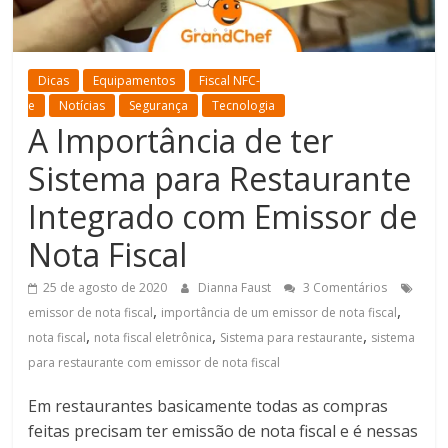
Dicas
Equipamentos
Fiscal NFC-
e
Notícias
Segurança
Tecnologia
A Importância de ter
Sistema para Restaurante
Integrado com Emissor de
Nota Fiscal
25 de agosto de 2020
Dianna Faust
3 Comentários
,
,
emissor de nota fiscal
importância de um emissor de nota fiscal
,
,
,
nota fiscal
nota fiscal eletrônica
Sistema para restaurante
sistema
para restaurante com emissor de nota fiscal
Em restaurantes basicamente todas as compras
feitas precisam ter emissão de nota fiscal e é nessas