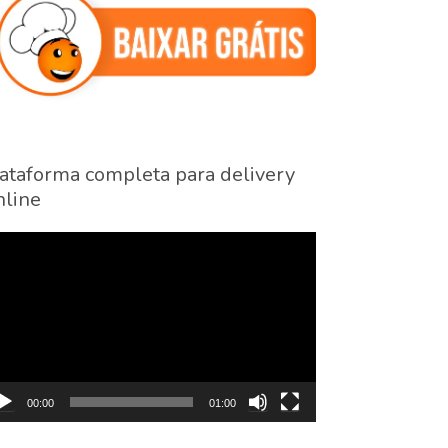
ataforma completa para delivery
line
cador
eo
00:00
01:00