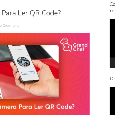
Co
re
 Para Ler QR Code?
To
o Comments
de
víd
De
To
de
víd