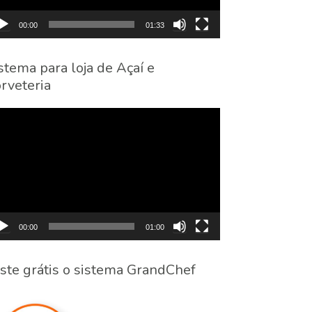
00:00
01:33
stema para loja de Açaí e
rveteria
cador
eo
00:00
01:00
ste grátis o sistema GrandChef