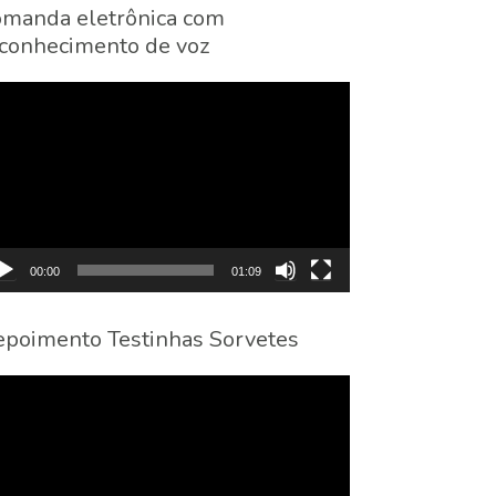
manda eletrônica com
conhecimento de voz
cador
eo
00:00
01:09
poimento Testinhas Sorvetes
cador
eo