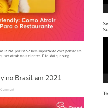
Si
So
To
de
víd
rasileiras, por isso é bem importante você pensar em
ser atrair mais clientes. E foi daí que surgi...
ry no Brasil em 2021
 Comment
Te