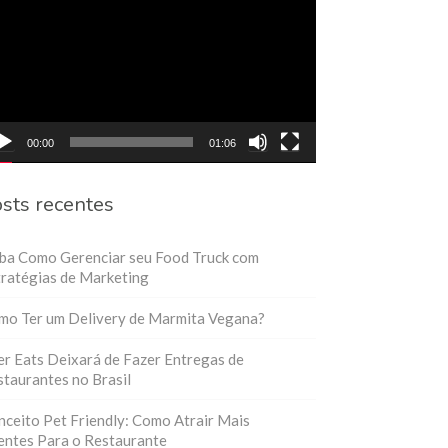
eo
00:00
01:06
sts recentes
iba Como Gerenciar seu Food Truck com
ratégias de Marketing
mo Ter um Delivery de Marmita Vegana?
r Eats Deixará de Fazer Entregas de
taurantes no Brasil
ceito Pet Friendly: Como Atrair Mais
entes Para o Restaurante