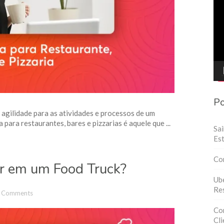
de
víd
Po
agilidade para as atividades e processos de um
 para restaurantes, bares e pizzarias é aquele que ...
Sa
Est
Co
ir em um Food Truck?
Ube
Res
 Comments
Con
Cli