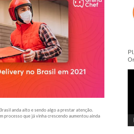
Pl
On
To
de
víd
Brasil anda alto e sendo algo a prestar atenção.
um processo que já vinha crescendo aumentou ainda