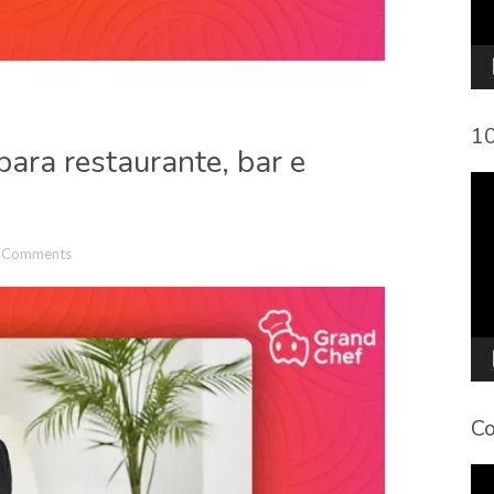
10
ara restaurante, bar e
To
de
víd
 Comments
Co
To