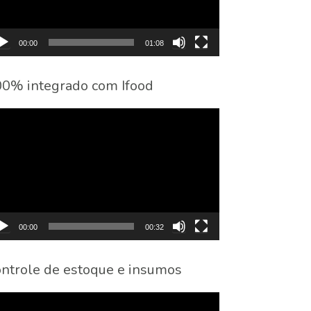
00:00
01:08
0% integrado com Ifood
cador
eo
00:00
00:32
ntrole de estoque e insumos
cador