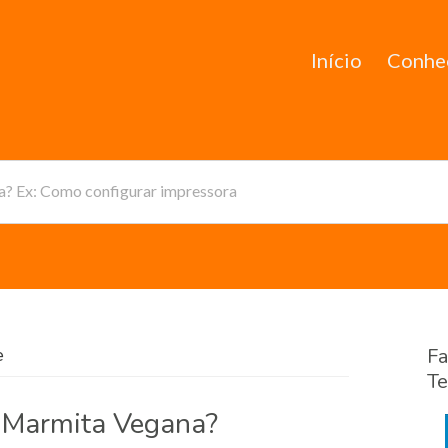
Início
Conhe
da? Ex: Como configurar impressora
e
Fa
Te
 Marmita Vegana?