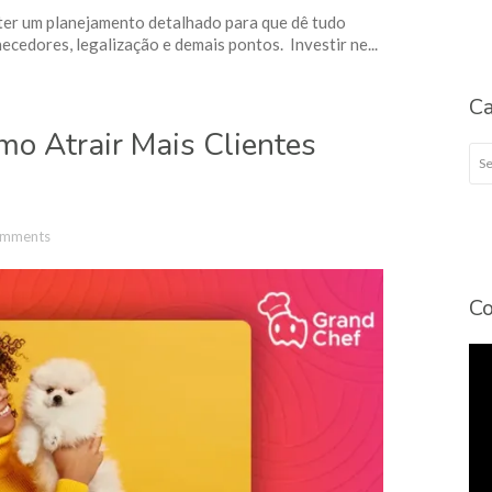
ter um planejamento detalhado para que dê tudo
ecedores, legalização e demais pontos. Investir ne...
Ca
mo Atrair Mais Clientes
Cat
omments
Co
To
de
víd