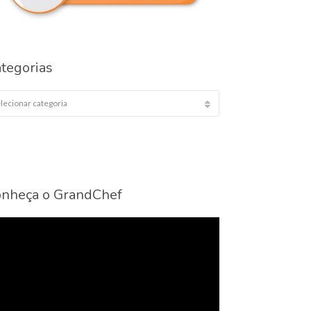
tegorias
egorias
nheça o GrandChef
cador
eo