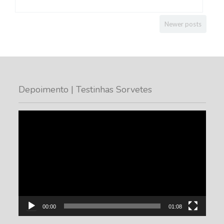
Newer posts
Depoimento | Testinhas Sorvetes
Tocador
de
vídeo
00:00
01:08