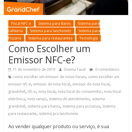
Fiscal NFC-e
Sistema para Bares
Sistema para
cafeteria
Sistema para lanchonete
Sistema para
Pizzaria
Sistema para restaurantes
Tecnologia
Como Escolher um
Emissor NFC-e?
11 de novembro de 2019
Dianna Faust
0 comentários
,
como escolher um emissor de notas fiscais
como escolher um
,
,
,
emissor nfc-e
emissor de nota fiscal
emissor do nota fiscal
,
,
,
,
grandchef
nfc-e
nota fiscal
nota fiscal do consumidor
nota fiscal
,
,
,
eletrônica
nota varejo
sistema de atendimento
sistema
,
,
,
grandchef
sistema para bares
sistema para pizzarias
Sistema
,
para restaurante
sistema pra lanchonete
Ao vender qualquer produto ou serviço, é sua