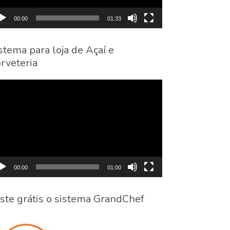
00:00
01:33
stema para loja de Açaí e
rveteria
cador
eo
00:00
01:00
ste grátis o sistema GrandChef