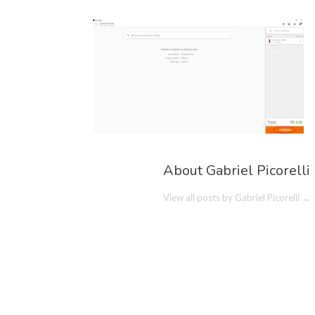
About Gabriel Picorelli
View all posts by Gabriel Picorelli
→