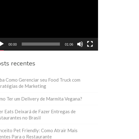
eo
00:00
01:06
sts recentes
iba Como Gerenciar seu Food Truck com
ratégias de Marketing
mo Ter um Delivery de Marmita Vegana?
r Eats Deixará de Fazer Entregas de
taurantes no Brasil
ceito Pet Friendly: Como Atrair Mais
entes Para o Restaurante