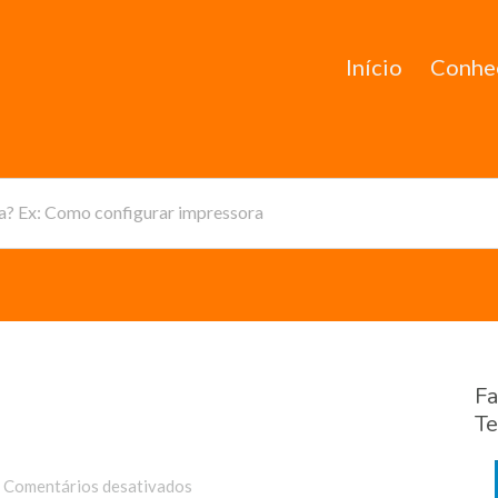
Início
Conhe
da? Ex: Como configurar impressora
Fa
Te
em
Comentários desativados