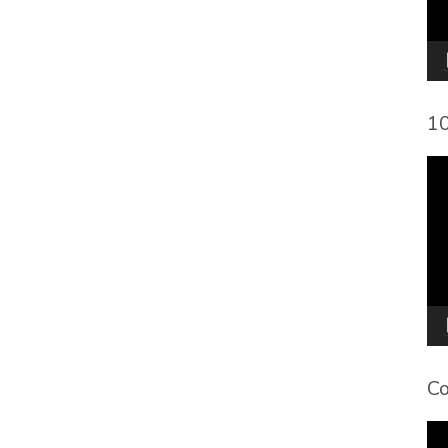
10
To
de
víd
Co
To