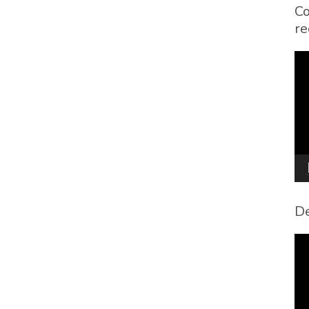
Co
re
To
de
víd
De
To
de
víd