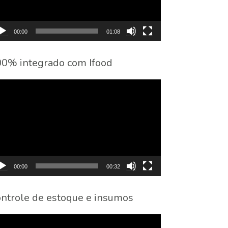
00:00
01:08
0% integrado com Ifood
cador
eo
00:00
00:32
ntrole de estoque e insumos
cador