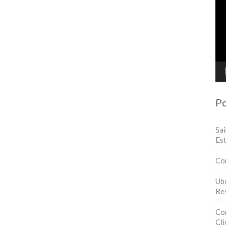
de
víd
Po
Sa
Est
Co
Ube
Res
Con
Cli