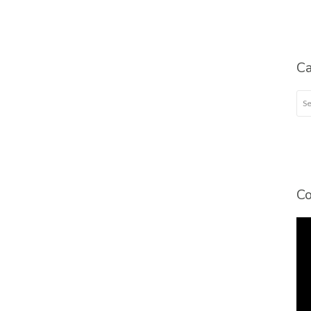
Ca
Cat
Co
To
de
víd