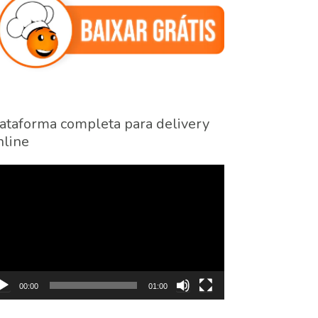
ataforma completa para delivery
line
cador
eo
00:00
01:00