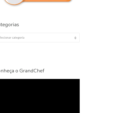
tegorias
egorias
nheça o GrandChef
cador
eo