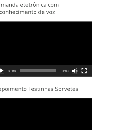
manda eletrônica com
conhecimento de voz
cador
eo
00:00
01:09
poimento Testinhas Sorvetes
cador
eo