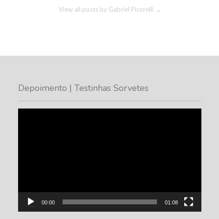
View all posts by Gabriel Picorelli
→
Depoimento | Testinhas Sorvetes
Tocador
de
vídeo
00:00
01:08