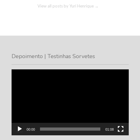
View all posts by Yuri Henrique
→
Depoimento | Testinhas Sorvetes
Tocador
de
vídeo
00:00
01:08