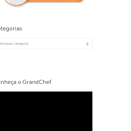
tegorias
egorias
nheça o GrandChef
cador
eo