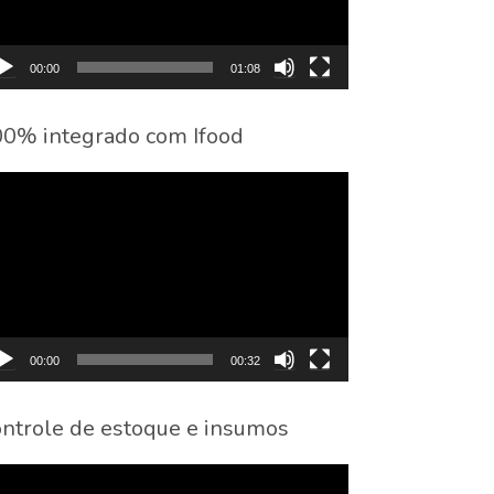
00:00
01:08
0% integrado com Ifood
cador
eo
00:00
00:32
ntrole de estoque e insumos
cador