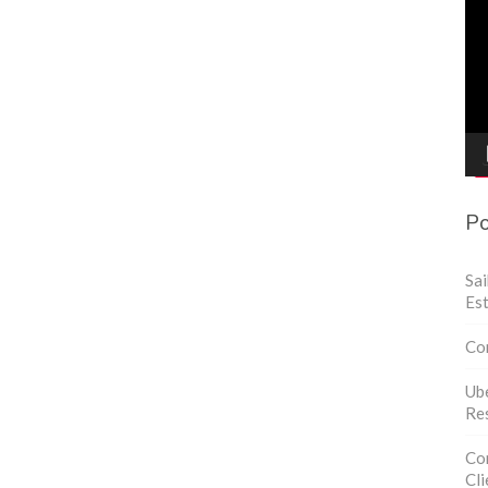
de
víd
Po
Sa
Est
Co
Ube
Res
Con
Cli