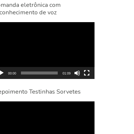
manda eletrônica com
conhecimento de voz
cador
eo
00:00
01:09
poimento Testinhas Sorvetes
cador
eo