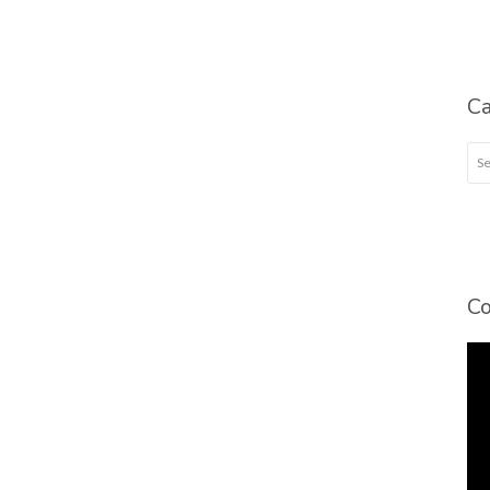
Ca
Cat
Co
To
de
víd