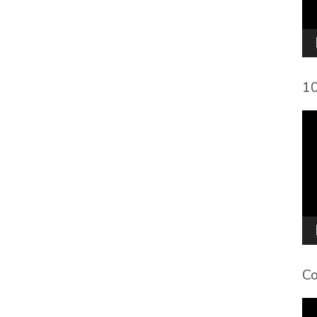
10
To
de
víd
Co
To