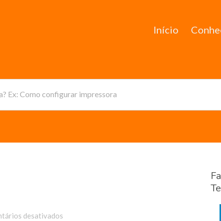
Início
Conhe
da? Ex: Como configurar impressora
Fa
Te
em
tários desativados