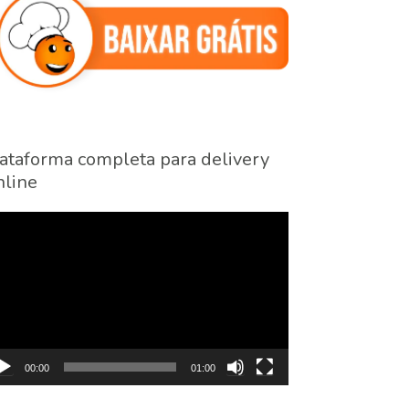
ataforma completa para delivery
line
cador
eo
00:00
01:00