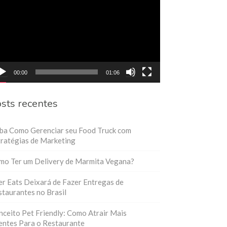
eo
00:00
01:06
sts recentes
iba Como Gerenciar seu Food Truck com
ratégias de Marketing
mo Ter um Delivery de Marmita Vegana?
r Eats Deixará de Fazer Entregas de
taurantes no Brasil
ceito Pet Friendly: Como Atrair Mais
entes Para o Restaurante