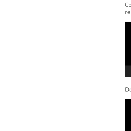
Co
re
To
de
víd
De
To
de
víd