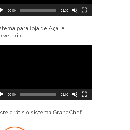
00:00
01:33
stema para loja de Açaí e
rveteria
cador
eo
00:00
01:00
ste grátis o sistema GrandChef