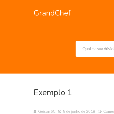
GrandChef
Qual é a sua dúvi
Exemplo 1
Geison SC
8 de junho de 2018
Comen