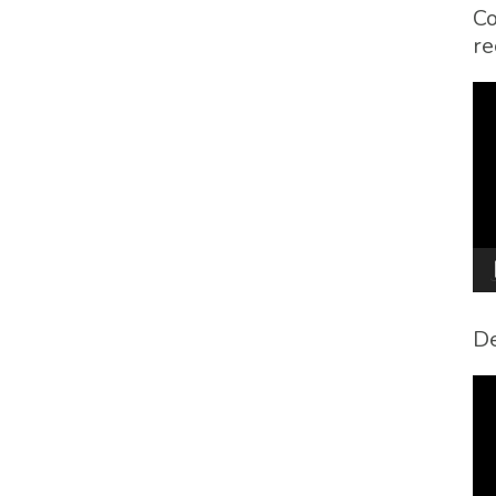
Co
re
To
de
víd
De
To
de
víd