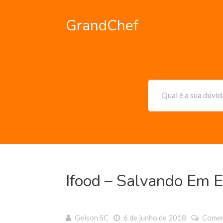
GrandChef
Qual é a sua dúvi
Ifood – Salvando Em E
Geison SC
6 de junho de 2018
Comen