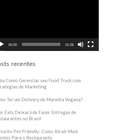
eo
00:00
01:06
sts recentes
iba Como Gerenciar seu Food Truck com
ratégias de Marketing
mo Ter um Delivery de Marmita Vegana?
r Eats Deixará de Fazer Entregas de
taurantes no Brasil
ceito Pet Friendly: Como Atrair Mais
entes Para o Restaurante