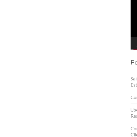
de
víd
Po
Sa
Est
Co
Ube
Res
Con
Cli