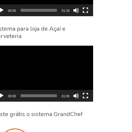
00:00
01:33
stema para loja de Açaí e
rveteria
cador
eo
00:00
01:00
ste grátis o sistema GrandChef