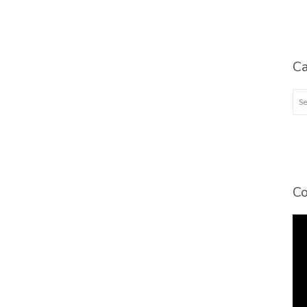
Ca
Cat
Co
To
de
víd