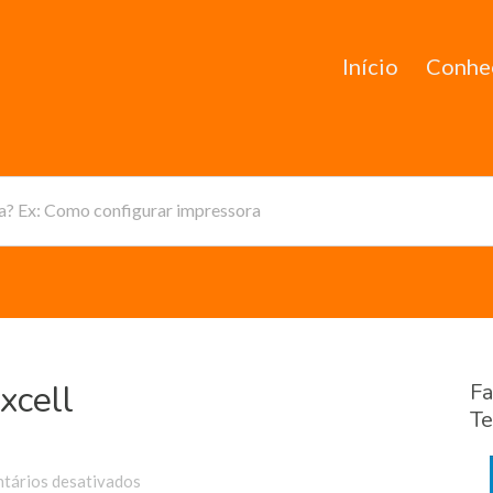
Início
Conhe
da? Ex: Como configurar impressora
xcell
Fa
Te
em
tários desativados