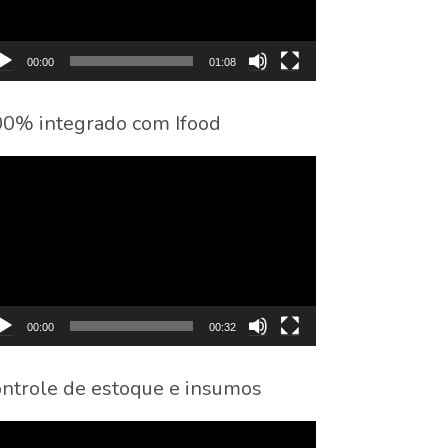
00:00
01:08
0% integrado com Ifood
cador
eo
00:00
00:32
ntrole de estoque e insumos
cador