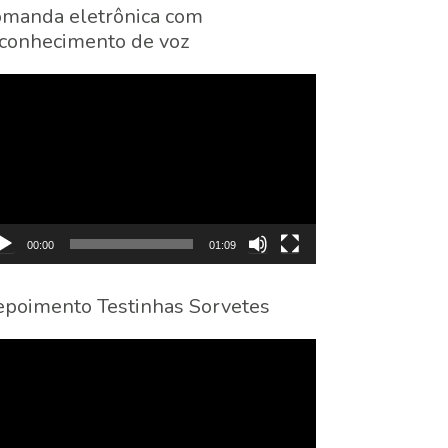
manda eletrônica com
conhecimento de voz
cador
eo
00:00
01:09
poimento Testinhas Sorvetes
cador
eo