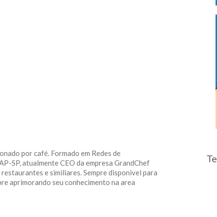
Ifood
–
salvando
em
excell
xonado por café. Formado em Redes de
Te
IAP-SP, atualmente CEO da empresa GrandChef
restaurantes e similiares. Sempre disponivel para
pre aprimorando seu conhecimento na area