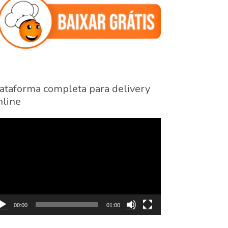
ataforma completa para delivery
line
cador
eo
00:00
01:00