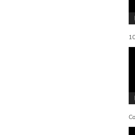
10
To
de
víd
Co
To