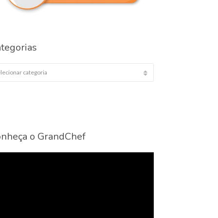
tegorias
egorias
nheça o GrandChef
cador
eo