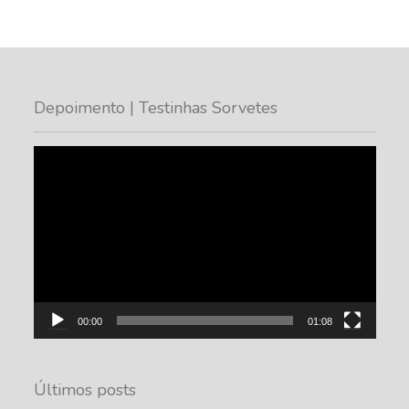
Depoimento | Testinhas Sorvetes
Tocador
de
vídeo
00:00
01:08
Últimos posts