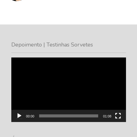
Depoimento | Testinhas Sorvetes
Tocador
de
vídeo
00:00
01:08