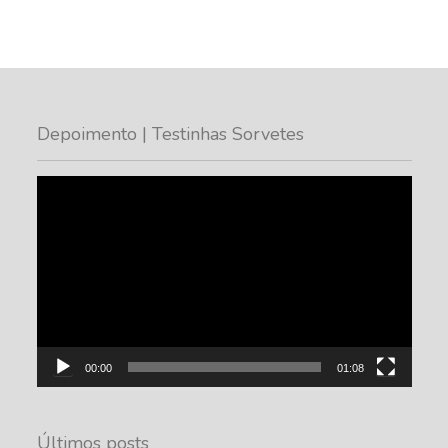
Depoimento | Testinhas Sorvetes
Tocador
de
vídeo
00:00
01:08
Últimos posts