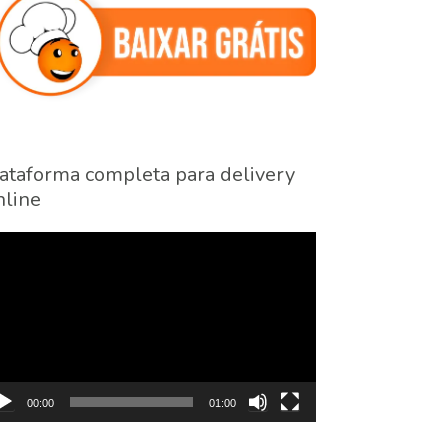
ataforma completa para delivery
line
cador
eo
00:00
01:00