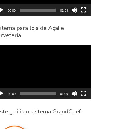
00:00
01:33
stema para loja de Açaí e
rveteria
cador
eo
00:00
01:00
ste grátis o sistema GrandChef