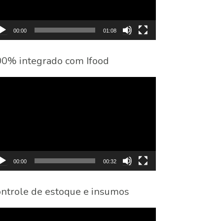
00:00
01:08
0% integrado com Ifood
cador
eo
00:00
00:32
ntrole de estoque e insumos
cador