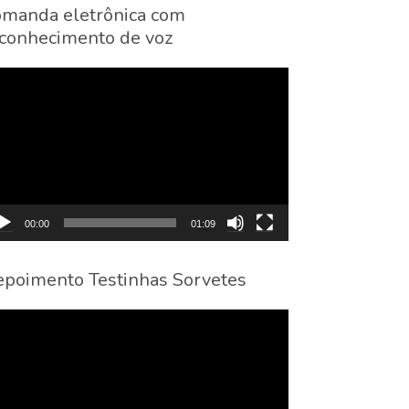
manda eletrônica com
conhecimento de voz
cador
eo
00:00
01:09
poimento Testinhas Sorvetes
cador
eo