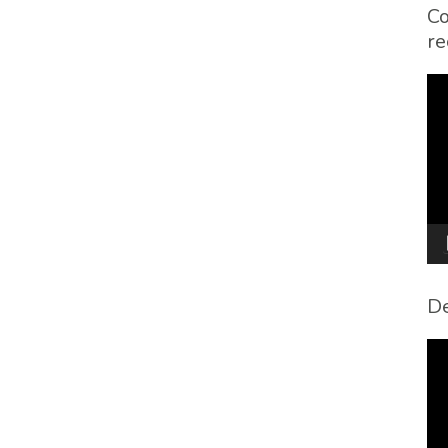
Co
re
To
de
víd
De
To
de
víd