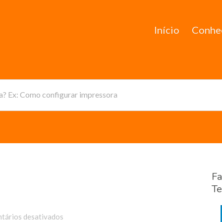
Início
Conhe
da? Ex: Como configurar impressora
Fa
Te
em
tários desativados