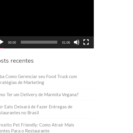
eo
00:00
01:06
sts recentes
iba Como Gerenciar seu Food Truck com
ratégias de Marketing
mo Ter um Delivery de Marmita Vegana?
r Eats Deixará de Fazer Entregas de
taurantes no Brasil
ceito Pet Friendly: Como Atrair Mais
entes Para o Restaurante