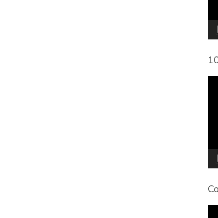
10
To
de
víd
Co
To