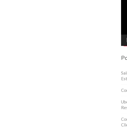
de
víd
Po
Sa
Est
Co
Ube
Res
Con
Cli