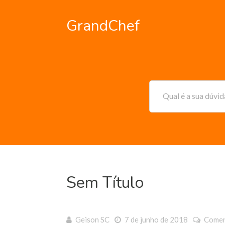
GrandChef
Qual é a sua dúvi
Sem Título
Geison SC
7 de junho de 2018
Comen