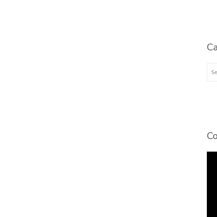
Ca
Cat
Co
To
de
víd