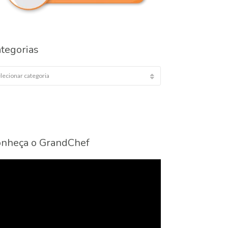
tegorias
egorias
nheça o GrandChef
cador
eo