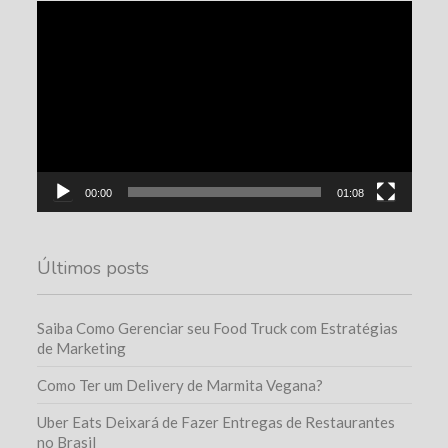
Tocador
de
vídeo
00:00
01:08
Últimos posts
Saiba Como Gerenciar seu Food Truck com Estratégias
de Marketing
Como Ter um Delivery de Marmita Vegana?
Uber Eats Deixará de Fazer Entregas de Restaurantes
no Brasil