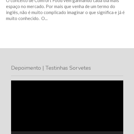
O conceito de Comfort Food vem ganhando cada dia mais
espaço no mercado. Por mais que venha de um termo do
inglês, não é muito complicado imaginar o que significa e já é
muito conhecido. O...
Depoimento | Testinhas Sorvetes
Tocador
de
vídeo