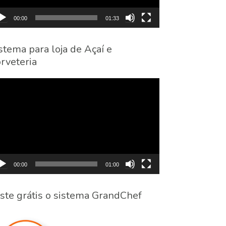
00:00
01:33
stema para loja de Açaí e
rveteria
cador
eo
00:00
01:00
ste grátis o sistema GrandChef