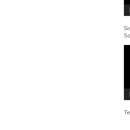
Si
So
To
de
víd
Te