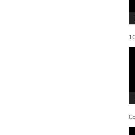
10
To
de
víd
Co
To