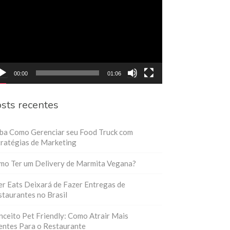
eo
00:00
01:06
sts recentes
iba Como Gerenciar seu Food Truck com
ratégias de Marketing
mo Ter um Delivery de Marmita Vegana?
r Eats Deixará de Fazer Entregas de
taurantes no Brasil
ceito Pet Friendly: Como Atrair Mais
entes Para o Restaurante