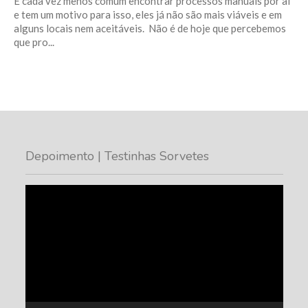
É cada vez menos comum encontrar processos manuais por aí
e tem um motivo para isso, eles já não são mais viáveis e em
alguns locais nem aceitáveis. Não é de hoje que percebemos
que pro...
Depoimento | Testinhas Sorvetes
Tocador
de
vídeo