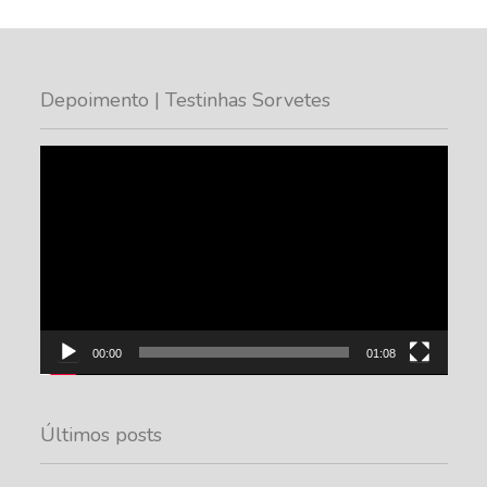
Depoimento | Testinhas Sorvetes
Tocador
de
vídeo
00:00
01:08
Últimos posts