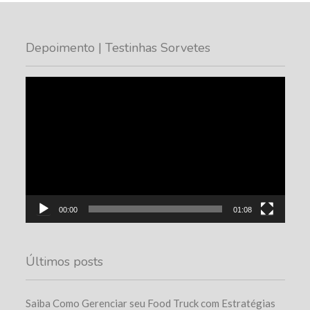
Depoimento | Testinhas Sorvetes
Tocador
de
vídeo
00:00
01:08
Últimos posts
Saiba Como Gerenciar seu Food Truck com Estratégias