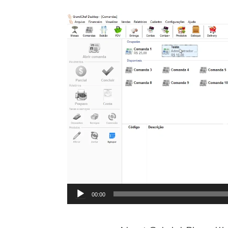
Tocador
de
vídeo
00:00