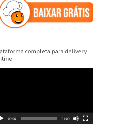
ataforma completa para delivery
line
cador
eo
00:00
01:00