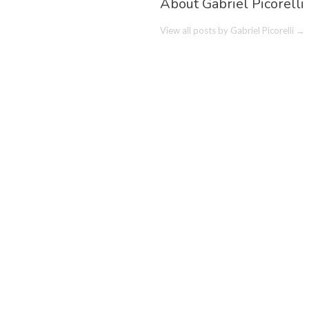
About Gabriel Picorelli
View all posts by Gabriel Picorelli
→