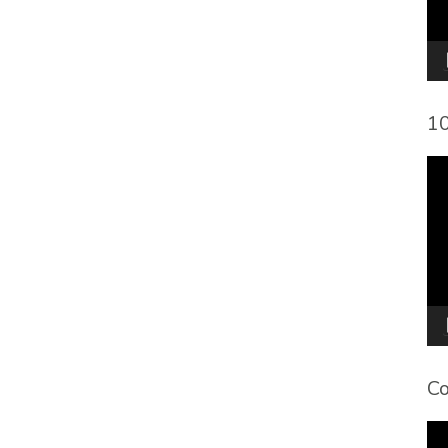
10
To
de
víd
Co
To