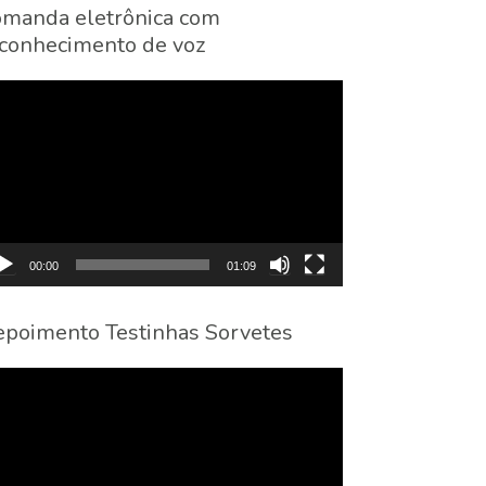
manda eletrônica com
conhecimento de voz
cador
eo
00:00
01:09
poimento Testinhas Sorvetes
cador
eo