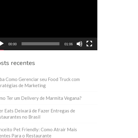
eo
00:00
01:06
sts recentes
iba Como Gerenciar seu Food Truck com
ratégias de Marketing
mo Ter um Delivery de Marmita Vegana?
r Eats Deixará de Fazer Entregas de
taurantes no Brasil
ceito Pet Friendly: Como Atrair Mais
entes Para o Restaurante