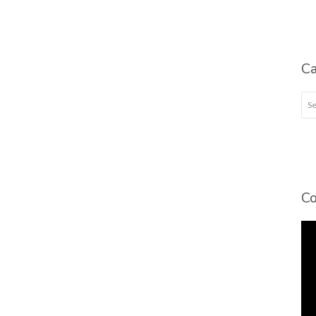
Ca
Cat
Co
To
de
víd