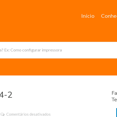
Início
Conhe
da? Ex: Como configurar impressora
4-2
Fa
Te
em
Comentários desativados