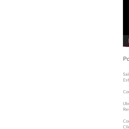
de
víd
Po
Sa
Est
Co
Ube
Res
Con
Cli