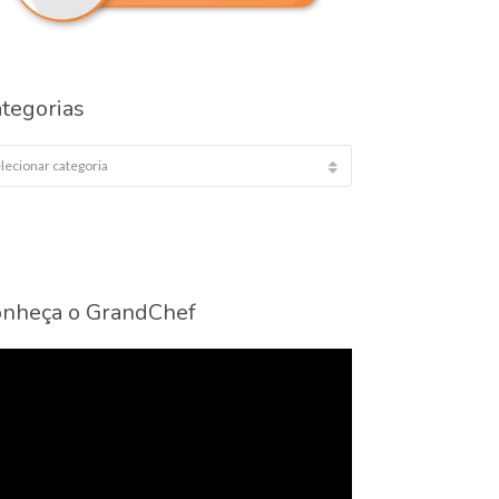
tegorias
egorias
nheça o GrandChef
cador
eo