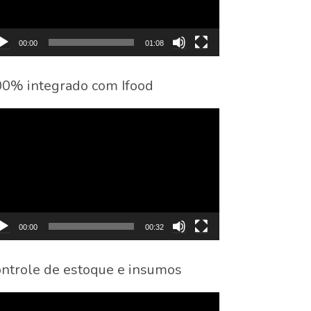
00:00
01:08
0% integrado com Ifood
cador
eo
00:00
00:32
ntrole de estoque e insumos
cador