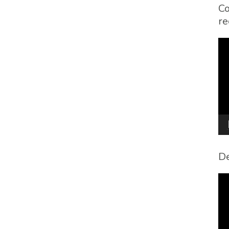
Co
re
To
de
víd
De
To
de
víd