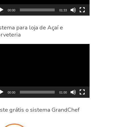
00:00
01:33
stema para loja de Açaí e
rveteria
cador
eo
00:00
01:00
ste grátis o sistema GrandChef