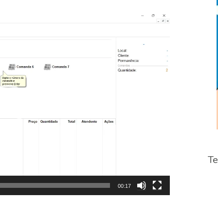
2022-
02-
03-
14-
23-
14-
2
Te
00:17