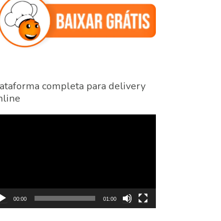
ataforma completa para delivery
line
cador
eo
00:00
01:00