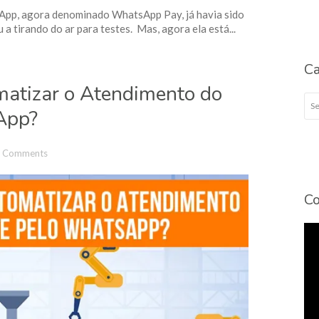
App, agora denominado WhatsApp Pay, já havia sido
 tirando do ar para testes. Mas, agora ela está...
Ca
matizar o Atendimento do
Cat
App?
 Comments
Co
To
de
víd