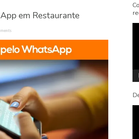
Co
re
App em Restaurante
To
ments
de
víd
De
To
de
víd