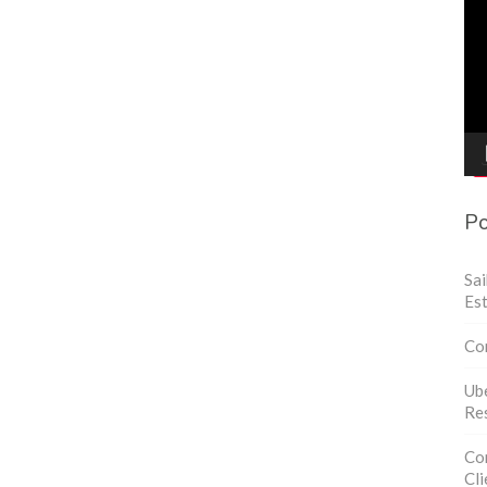
de
víd
Po
Sa
Est
Co
Ube
Res
Con
Cli