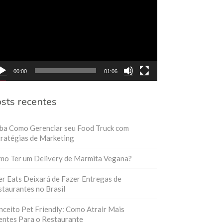
eo
00:00
01:06
sts recentes
iba Como Gerenciar seu Food Truck com
ratégias de Marketing
mo Ter um Delivery de Marmita Vegana?
r Eats Deixará de Fazer Entregas de
taurantes no Brasil
ceito Pet Friendly: Como Atrair Mais
entes Para o Restaurante