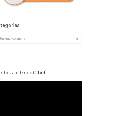
tegorias
egorias
nheça o GrandChef
cador
eo