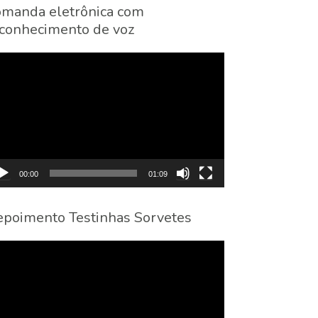
manda eletrônica com
conhecimento de voz
cador
eo
00:00
01:09
poimento Testinhas Sorvetes
cador
eo