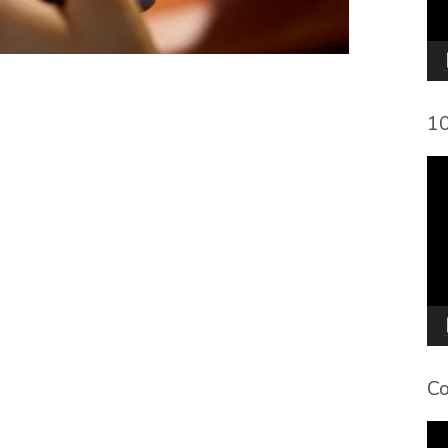
10
To
de
víd
Co
To