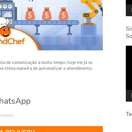
Si
So
To
de
víd
a de comunicação a muito tempo, hoje ele já se
uma ótima maneira de automatizar o atendimento.
WhatsApp
Te
mments