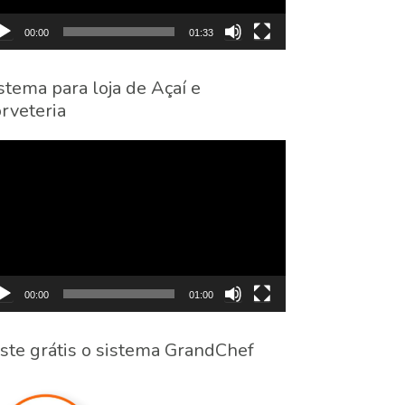
00:00
01:33
stema para loja de Açaí e
rveteria
cador
eo
00:00
01:00
ste grátis o sistema GrandChef