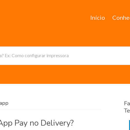
Início
Conhe
da? Ex: Como configurar impressora
sapp
Fa
Te
pp Pay no Delivery?