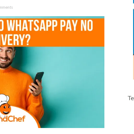
mments
Te