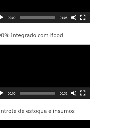
00:00
01:08
0% integrado com Ifood
cador
eo
00:00
00:32
ntrole de estoque e insumos
cador