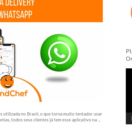
Pl
On
To
de
víd
utilizada no Brasil, o que torna muito tentador usar
as, todos seus clientes já tem esse aplicativo na ...