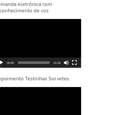
manda eletrônica com
conhecimento de voz
cador
eo
00:00
01:09
poimento Testinhas Sorvetes
cador
eo