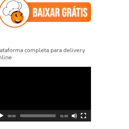
ataforma completa para delivery
line
cador
eo
00:00
01:00