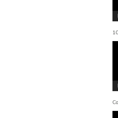
10
To
de
víd
Co
To