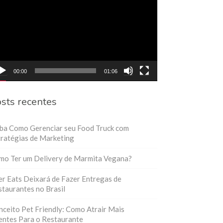
eo
00:00
01:06
sts recentes
iba Como Gerenciar seu Food Truck com
ratégias de Marketing
mo Ter um Delivery de Marmita Vegana?
r Eats Deixará de Fazer Entregas de
taurantes no Brasil
ceito Pet Friendly: Como Atrair Mais
entes Para o Restaurante