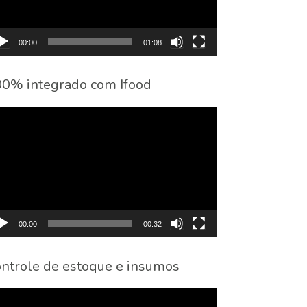
00:00
01:08
0% integrado com Ifood
cador
eo
00:00
00:32
ntrole de estoque e insumos
cador