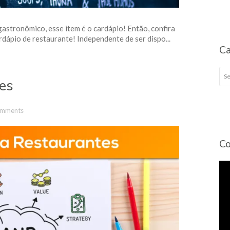
astronômico, esse item é o cardápio! Então, confira
dápio de restaurante! Independente de ser dispo...
Ca
Cat
es
omments
Co
To
de
víd