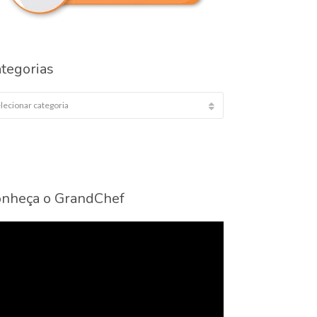
tegorias
egorias
nheça o GrandChef
cador
eo