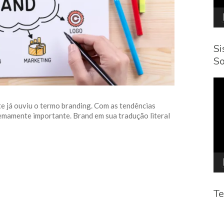
Si
So
To
de
víd
e já ouviu o termo branding. Com as tendências
remamente importante. Brand em sua tradução literal
Te