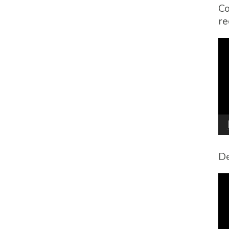
Co
re
To
de
víd
De
To
de
víd