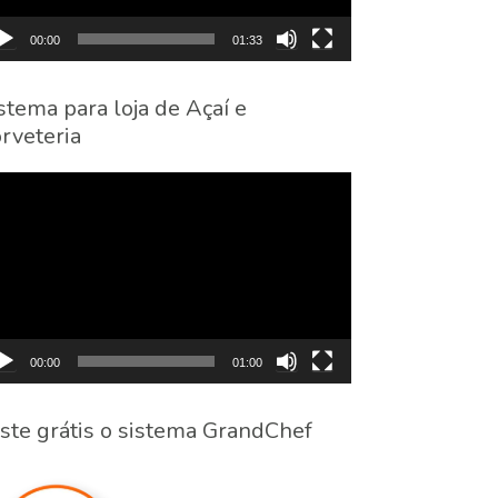
00:00
01:33
stema para loja de Açaí e
rveteria
cador
eo
00:00
01:00
ste grátis o sistema GrandChef