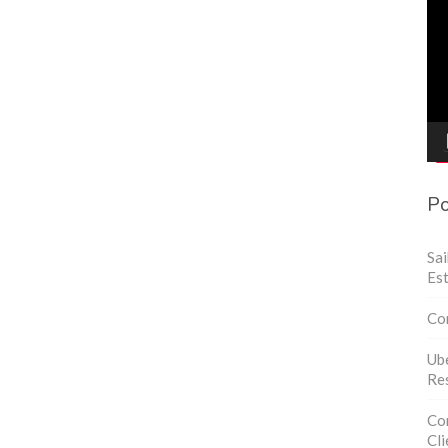
de
víd
Po
Sa
Est
Co
Ube
Res
Con
Cli