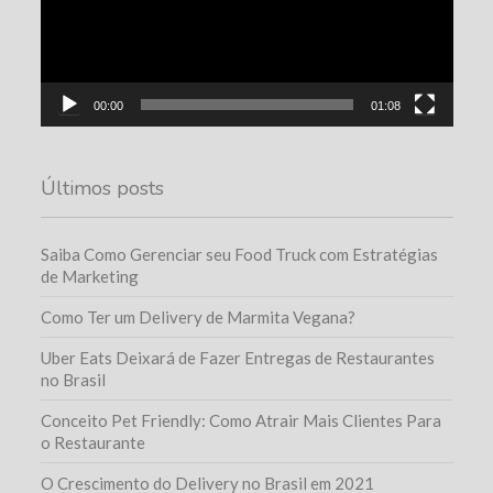
00:00
01:08
Últimos posts
Saiba Como Gerenciar seu Food Truck com Estratégias
de Marketing
Como Ter um Delivery de Marmita Vegana?
Uber Eats Deixará de Fazer Entregas de Restaurantes
no Brasil
Conceito Pet Friendly: Como Atrair Mais Clientes Para
o Restaurante
O Crescimento do Delivery no Brasil em 2021