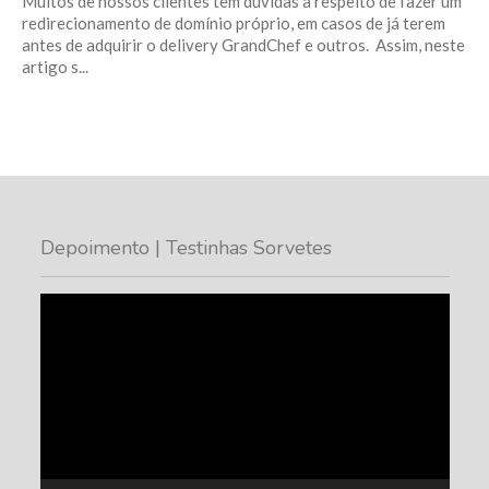
Muitos de nossos clientes têm dúvidas a respeito de fazer um
redirecionamento de domínio próprio, em casos de já terem
antes de adquirir o delivery GrandChef e outros. Assim, neste
artigo s...
Depoimento | Testinhas Sorvetes
Tocador
de
vídeo