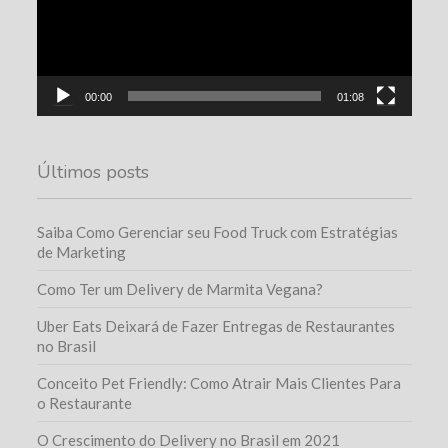
00:00
01:08
Últimos posts
Saiba Como Gerenciar seu Food Truck com Estratégias
de Marketing
Como Ter um Delivery de Marmita Vegana?
Uber Eats Deixará de Fazer Entregas de Restaurantes
no Brasil
Conceito Pet Friendly: Como Atrair Mais Clientes Para
o Restaurante
O Crescimento do Delivery no Brasil em 2021