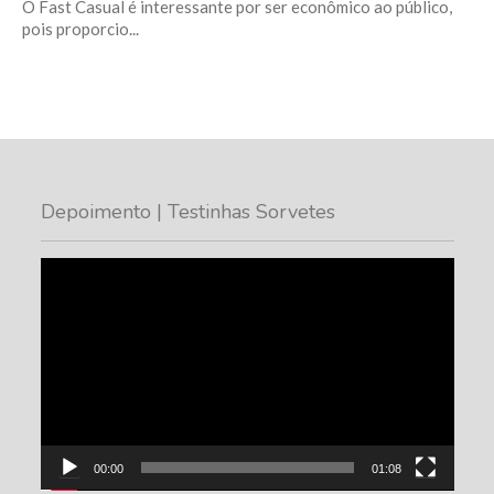
O Fast Casual é interessante por ser econômico ao público,
pois proporcio...
Depoimento | Testinhas Sorvetes
Tocador
de
vídeo
00:00
01:08