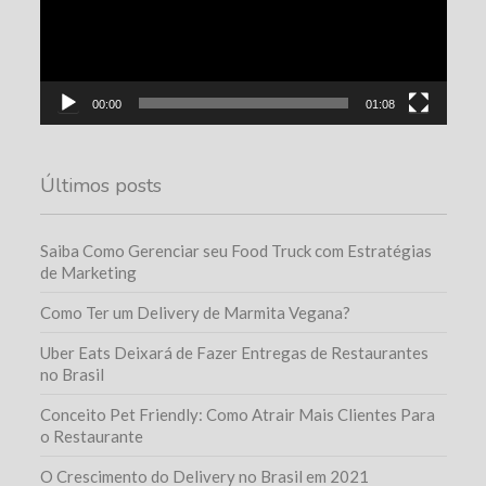
00:00
01:08
Últimos posts
Saiba Como Gerenciar seu Food Truck com Estratégias
de Marketing
Como Ter um Delivery de Marmita Vegana?
Uber Eats Deixará de Fazer Entregas de Restaurantes
no Brasil
Conceito Pet Friendly: Como Atrair Mais Clientes Para
o Restaurante
O Crescimento do Delivery no Brasil em 2021