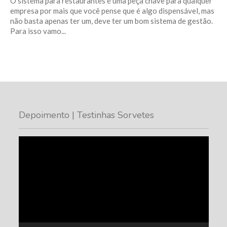
O sistema para restaurantes é uma peça chave para qualquer
empresa por mais que você pense que é algo dispensável, mas
não basta apenas ter um, deve ter um bom sistema de gestão.
Para isso vamo...
Depoimento | Testinhas Sorvetes
Tocador
de
vídeo