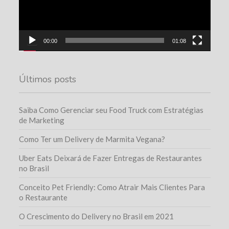
00:00
01:08
Últimos posts
Saiba Como Gerenciar seu Food Truck com Estratégias
de Marketing
Como Ter um Delivery de Marmita Vegana?
Uber Eats Deixará de Fazer Entregas de Restaurantes
no Brasil
Conceito Pet Friendly: Como Atrair Mais Clientes Para
o Restaurante
O Crescimento do Delivery no Brasil em 2021