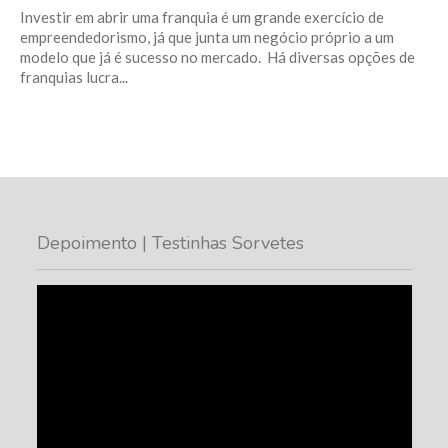
Investir em abrir uma franquia é um grande exercício de
empreendedorismo, já que junta um negócio próprio a um
modelo que já é sucesso no mercado. Há diversas opções de
franquias lucra...
Depoimento | Testinhas Sorvetes
Tocador
de
vídeo