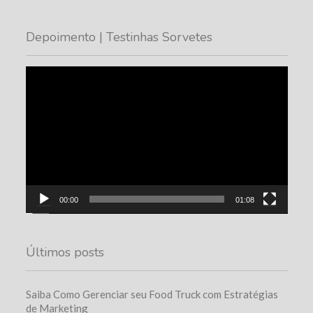
Depoimento | Testinhas Sorvetes
Tocador
de
vídeo
00:00
01:08
Últimos posts
Saiba Como Gerenciar seu Food Truck com Estratégias
de Marketing