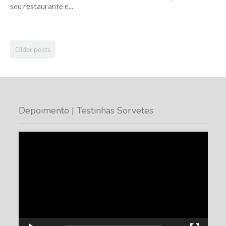
seu restaurante e...
Older posts
Depoimento | Testinhas Sorvetes
Tocador
de
vídeo