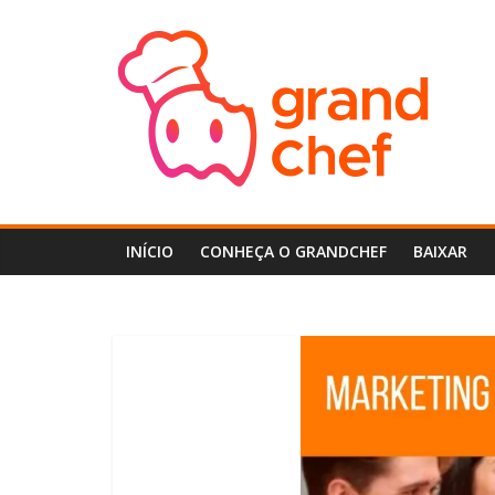
Pular
GrandChef
para
o
conteúdo
Central
de
Ajuda
do
GrandChef
INÍCIO
CONHEÇA O GRANDCHEF
BAIXAR