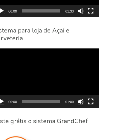
00:00
01:33
stema para loja de Açaí e
rveteria
cador
eo
00:00
01:00
ste grátis o sistema GrandChef