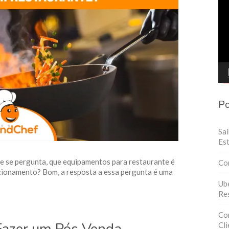
de
víd
Po
Sa
Est
 se pergunta, que equipamentos para restaurante é
Co
ncionamento? Bom, a resposta a essa pergunta é uma
Ube
Res
Con
Cli