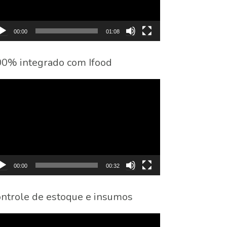
00:00
01:08
0% integrado com Ifood
cador
eo
00:00
00:32
ntrole de estoque e insumos
cador