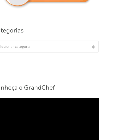
tegorias
egorias
nheça o GrandChef
cador
eo