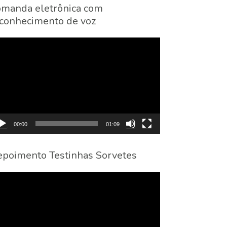
manda eletrônica com
conhecimento de voz
cador
eo
00:00
01:09
poimento Testinhas Sorvetes
cador
eo