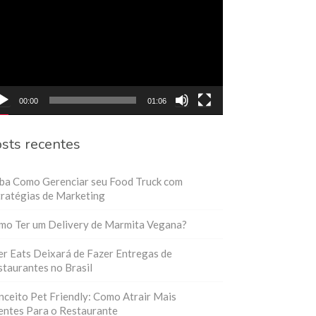
eo
00:00
01:06
sts recentes
iba Como Gerenciar seu Food Truck com
ratégias de Marketing
mo Ter um Delivery de Marmita Vegana?
r Eats Deixará de Fazer Entregas de
taurantes no Brasil
ceito Pet Friendly: Como Atrair Mais
entes Para o Restaurante