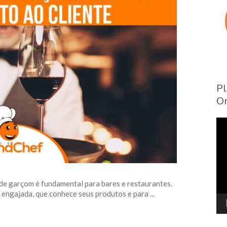
Pl
On
To
de
víd
de garçom é fundamental para bares e restaurantes.
 engajada, que conhece seus produtos e para ...