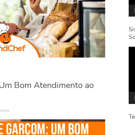
Si
So
To
de
víd
 Um Bom Atendimento ao
ments
Te