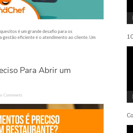
quesitos é um grande desafio para os
10
gestão eficiente é o atendimento ao cliente. Um
To
de
víd
eciso Para Abrir um
o Comments
Co
To