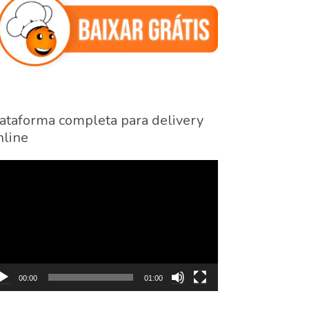
ataforma completa para delivery
line
cador
eo
00:00
01:00