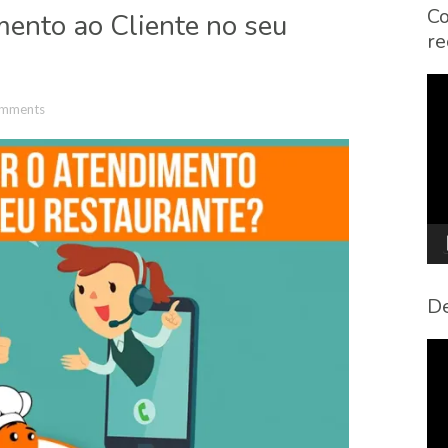
Co
ento ao Cliente no seu
re
To
de
mments
víd
De
To
de
víd