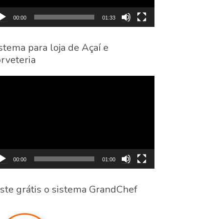
00:00
01:33
stema para loja de Açaí e
rveteria
cador
eo
00:00
01:00
ste grátis o sistema GrandChef