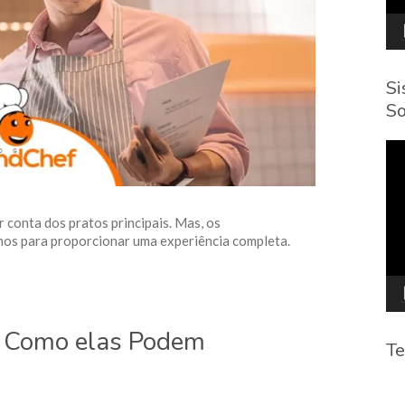
Si
So
To
de
víd
 conta dos pratos principais. Mas, os
os para proporcionar uma experiência completa.
: Como elas Podem
Te