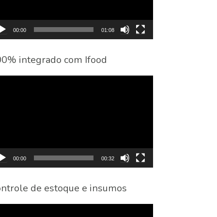
00:00
01:08
0% integrado com Ifood
cador
eo
00:00
00:32
ntrole de estoque e insumos
cador