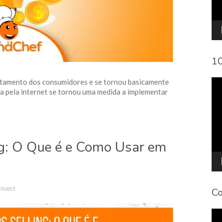
10
To
tamento dos consumidores e se tornou basicamente
de
a pela internet se tornou uma medida a implementar
víd
ng: O Que é e Como Usar em
mment
Co
To