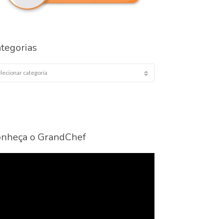
tegorias
egorias
nheça o GrandChef
cador
eo