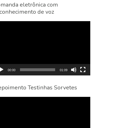
manda eletrônica com
conhecimento de voz
cador
eo
00:00
01:09
poimento Testinhas Sorvetes
cador
eo