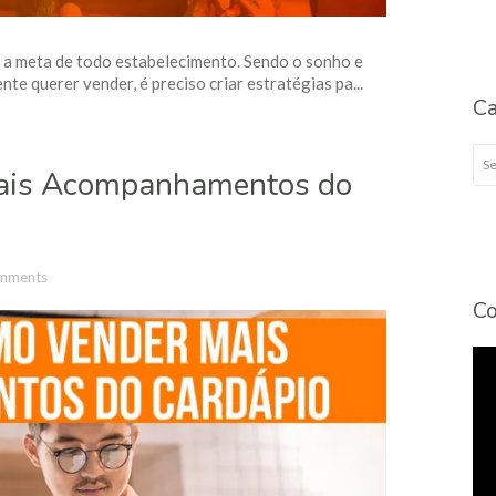
 a meta de todo estabelecimento. Sendo o sonho e
e querer vender, é preciso criar estratégias pa...
Ca
Cat
mais Acompanhamentos do
mments
Co
To
de
víd