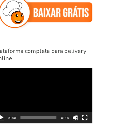
ataforma completa para delivery
line
cador
eo
00:00
01:00