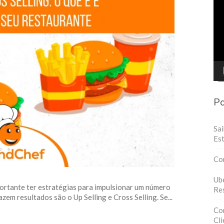
de
víd
Po
Sa
Est
Co
Ube
rtante ter estratégias para impulsionar um número
Res
zem resultados são o Up Selling e Cross Selling. Se...
Con
Cli