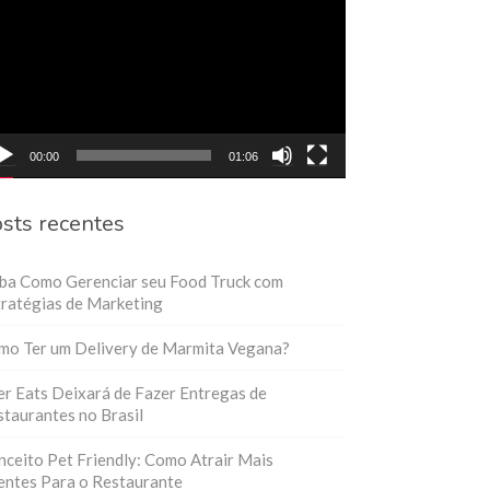
eo
00:00
01:06
sts recentes
iba Como Gerenciar seu Food Truck com
ratégias de Marketing
mo Ter um Delivery de Marmita Vegana?
r Eats Deixará de Fazer Entregas de
taurantes no Brasil
ceito Pet Friendly: Como Atrair Mais
entes Para o Restaurante