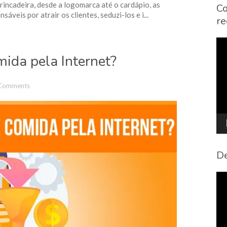
rincadeira, desde a logomarca até o cardápio, as
Co
veis por atrair os clientes, seduzi-los e i...
re
To
de
ida pela Internet?
víd
Comments
De
To
de
víd