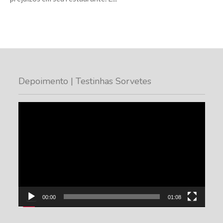
Depoimento | Testinhas Sorvetes
Tocador
de
vídeo
00:00
01:08