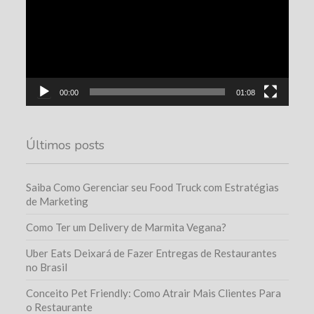
00:00
01:08
Últimos posts
Saiba Como Gerenciar seu Food Truck com Estratégias
de Marketing
Como Ter um Delivery de Marmita Vegana?
Uber Eats Deixará de Fazer Entregas de Restaurantes
no Brasil
Conceito Pet Friendly: Como Atrair Mais Clientes Para
o Restaurante