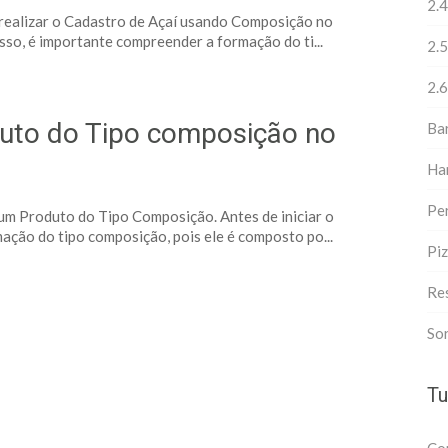
2.4
o realizar o Cadastro de Açaí usando Composição no
sso, é importante compreender a formação do ti...
2.5
2.6
uto do Tipo composição no
Ba
Ha
Pe
 um Produto do Tipo Composição. Antes de iniciar o
ação do tipo composição, pois ele é composto po...
Piz
Re
Sor
Tu