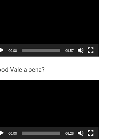
cador
eo
00:00
09:57
ood Vale a pena?
cador
eo
00:00
06:28