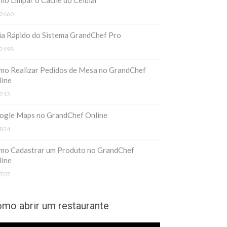
o Limpar o Cache do Celular
2660
ia Rápido do Sistema GrandChef Pro
2498
mo Realizar Pedidos de Mesa no GrandChef
line
213
ogle Maps no GrandChef Online
824
mo Cadastrar um Produto no GrandChef
line
707
mo abrir um restaurante