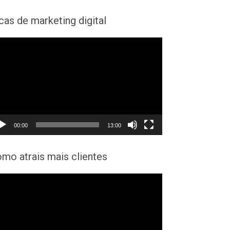
cas de marketing digital
cador
eo
00:00
13:00
mo atrais mais clientes
cador
eo