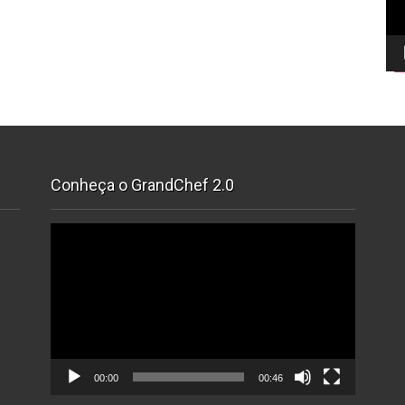
Conheça o GrandChef 2.0
Tocador
de
vídeo
00:00
00:46