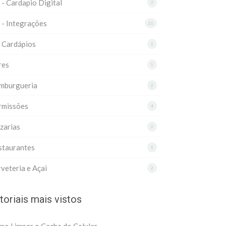
 - Cardapio Digital
7
 - Integrações
11
 Cardápios
1
res
1
mburgueria
2
rmissões
4
zarias
2
staurantes
1
veteria e Açai
2
toriais mais vistos