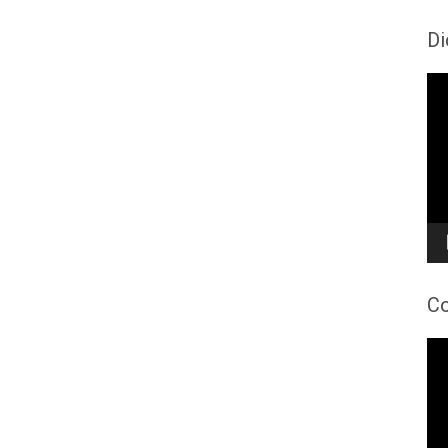
Di
To
de
víd
Co
To
de
víd