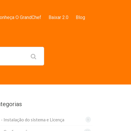
onheça O GrandChef
Baixar 2.0
Blog
tegorias
 - Instalação do sistema e Licença
5