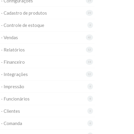
 - Configurações
29
 - Cadastro de produtos
20
 - Controle de estoque
6
 - Vendas
42
 - Relatórios
12
 - Financeiro
18
 - Integrações
12
 - Impressão
6
 - Funcionários
8
 - Clientes
3
3 - Comanda
6