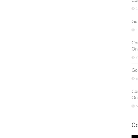
Com
1
Gu
1
Co
On
7
Go
6
Co
On
6
Co