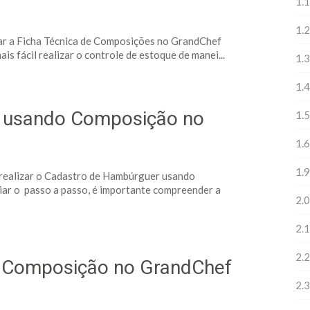
1.1
1.2
ar a Ficha Técnica de Composições no GrandChef
ais fácil realizar o controle de estoque de manei...
1.3
1.4
 usando Composição no
1.5
1.6
1.9
o realizar o Cadastro de Hambúrguer usando
iar o passo a passo, é importante compreender a
2.0
2.1
2.2
o Composição no GrandChef
2.