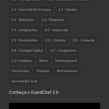
1.3 - Controle De Estoque
1.4 - Vendas
1.5 - Relatórios
1.6 - Financeiro
1.9 - Integrações
2.0 - Impressão
2.1 - Funcionários
2.2 - Clientes
2.3 - Comanda
2.4 - Cardapio Digital
2.5 - Integrações
2.6 Cardápios
Bares
Hamburgueria
Permissões
Pizzarias
Restaurantes
Sorveteria E Açai
Conheça o GrandChef 2.0
Tocador