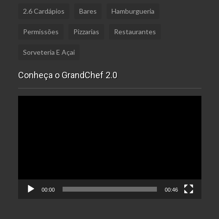
2.6 Cardápios
Bares
Hamburgueria
Permissões
Pizzarias
Restaurantes
Sorveteria E Açai
Conheça o GrandChef 2.0
Tocador
de
vídeo
00:00
00:46