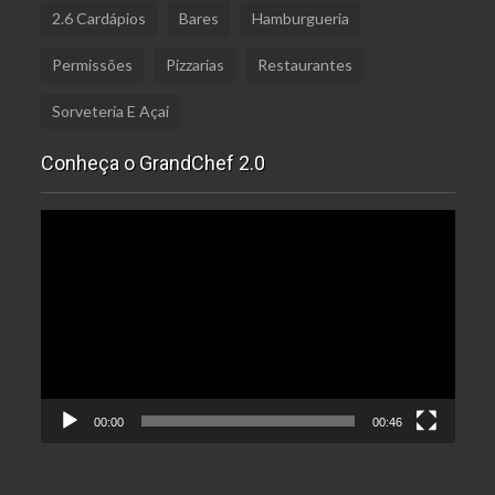
2.6 Cardápios
Bares
Hamburgueria
Permissões
Pizzarias
Restaurantes
Sorveteria E Açai
Conheça o GrandChef 2.0
Tocador
de
vídeo
00:00
00:46