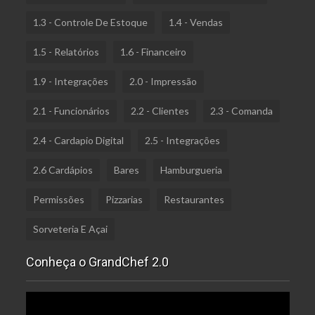
1.3 - Controle De Estoque
1.4 - Vendas
1.5 - Relatórios
1.6 - Financeiro
1.9 - Integrações
2.0 - Impressão
2.1 - Funcionários
2.2 - Clientes
2.3 - Comanda
2.4 - Cardapio Digital
2.5 - Integrações
2.6 Cardápios
Bares
Hamburgueria
Permissões
Pizzarias
Restaurantes
Sorveteria E Açai
Conheça o GrandChef 2.0
Tocador
de