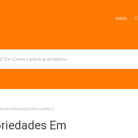
Início
C
da? Ex: Como cadastrar produtos.
AR PROPRIEDADES EM COMBOS
priedades Em