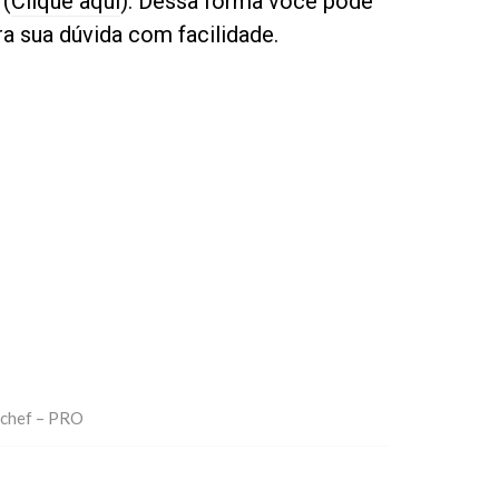
 (
Clique aqui
). Dessa forma você pode
ra sua dúvida com facilidade.
dchef – PRO