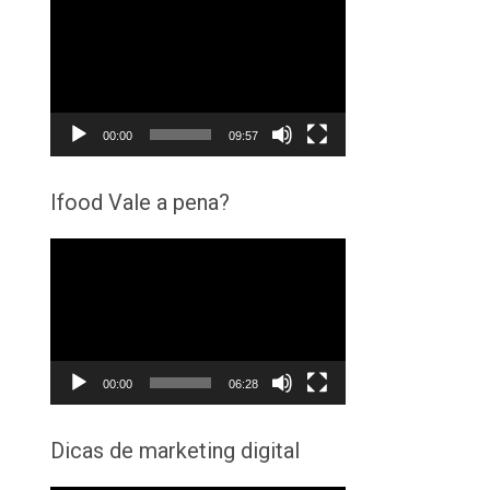
Tocador
de
vídeo
00:00
09:57
Ifood Vale a pena?
Tocador
de
vídeo
00:00
06:28
Dicas de marketing digital