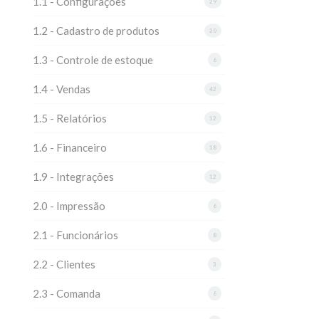
1.1 - Configurações
29
1.2 - Cadastro de produtos
20
1.3 - Controle de estoque
6
1.4 - Vendas
42
1.5 - Relatórios
12
1.6 - Financeiro
18
1.9 - Integrações
12
2.0 - Impressão
6
2.1 - Funcionários
8
2.2 - Clientes
3
2.3 - Comanda
6