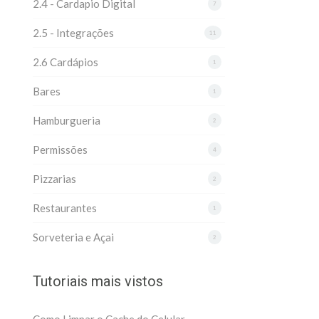
2.4 - Cardapio Digital
7
2.5 - Integrações
11
2.6 Cardápios
1
Bares
1
Hamburgueria
2
Permissões
4
Pizzarias
2
Restaurantes
1
Sorveteria e Açai
2
Tutoriais mais vistos