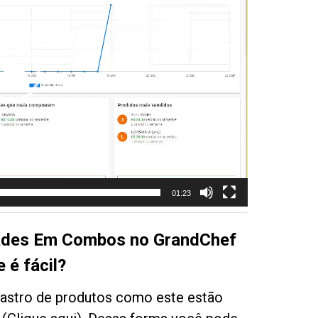
01:23
dades Em Combos no GrandChef
e é fácil?
dastro de produtos como este estão