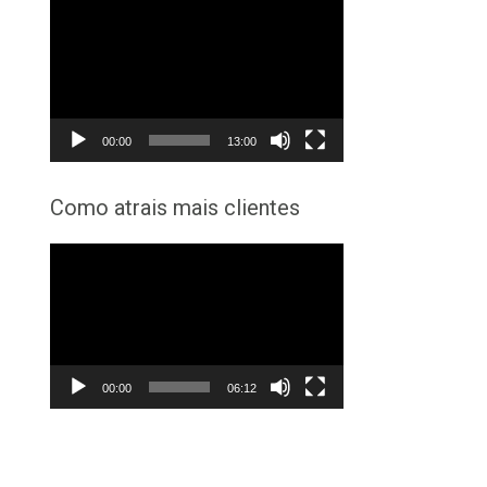
Tocador
de
vídeo
00:00
13:00
Como atrais mais clientes
Tocador
de
vídeo
00:00
06:12