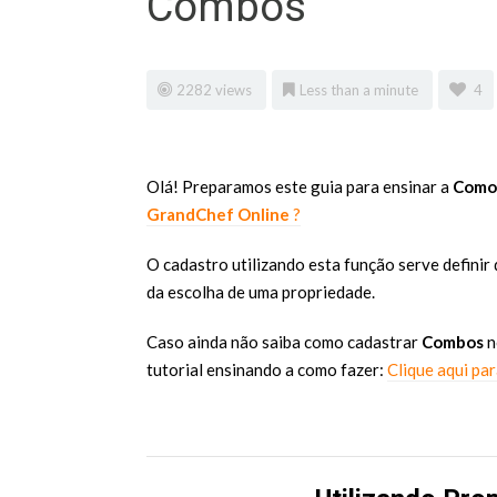
Combos
2282 views
Less than a minute
4
Olá! Preparamos este guia para ensinar a
Como 
GrandChef Online
?
O cadastro utilizando esta função serve definir
da escolha de uma propriedade.
Caso ainda não saiba como cadastrar
Combos
n
tutorial ensinando a como fazer:
Clique aqui par