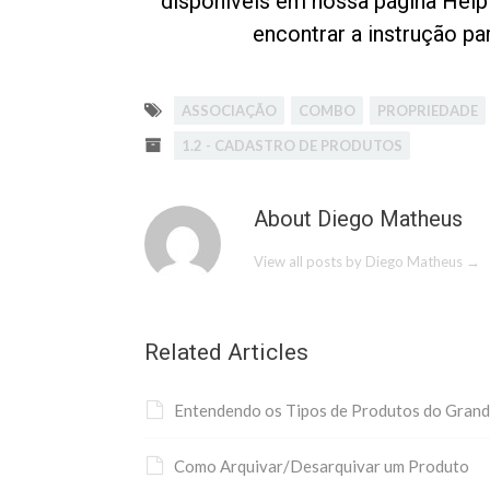
disponíveis em nossa página Help
encontrar a instrução pa
ASSOCIAÇÃO
COMBO
PROPRIEDADE
1.2 - CADASTRO DE PRODUTOS
About Diego Matheus
View all posts by Diego Matheus
→
Related Articles
Entendendo os Tipos de Produtos do Gran
Como Arquivar/Desarquivar um Produto