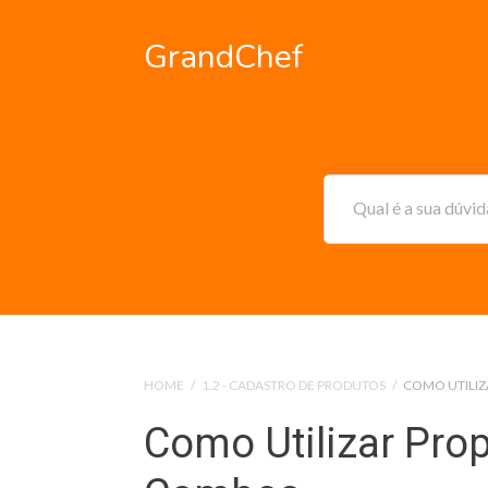
GrandChef
Qual é a sua dúvi
HOME
/
1.2 - CADASTRO DE PRODUTOS
/
COMO UTILIZ
Como Utilizar Pro