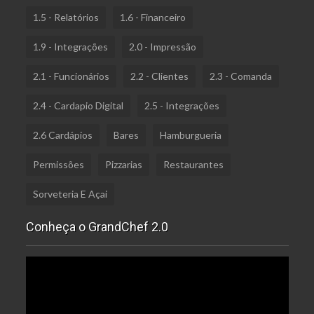
1.5 - Relatórios
1.6 - Financeiro
1.9 - Integrações
2.0 - Impressão
2.1 - Funcionários
2.2 - Clientes
2.3 - Comanda
2.4 - Cardapio Digital
2.5 - Integrações
2.6 Cardápios
Bares
Hamburgueria
Permissões
Pizzarias
Restaurantes
Sorveteria E Açai
Conheça o GrandChef 2.0
Tocador
de
vídeo