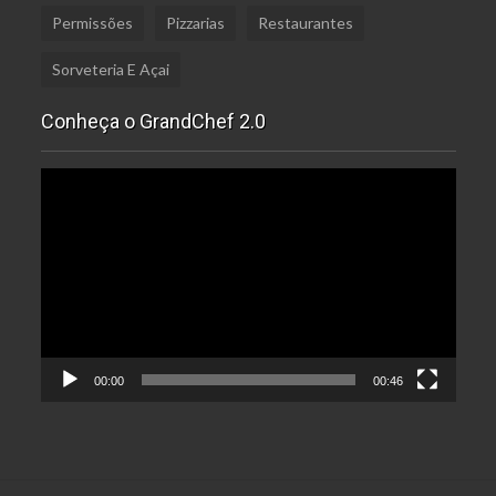
Permissões
Pizzarias
Restaurantes
Sorveteria E Açai
Conheça o GrandChef 2.0
Tocador
de
vídeo
00:00
00:46