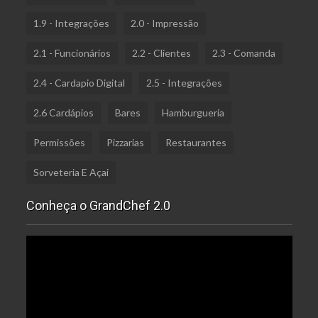
1.9 - Integrações
2.0 - Impressão
2.1 - Funcionários
2.2 - Clientes
2.3 - Comanda
2.4 - Cardapio Digital
2.5 - Integrações
2.6 Cardápios
Bares
Hamburgueria
Permissões
Pizzarias
Restaurantes
Sorveteria E Açai
Conheça o GrandChef 2.0
Tocador
de
vídeo